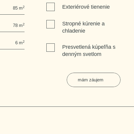
Exteriérové tienenie
2
85 m
Stropné kúrenie a
2
78 m
chladenie
2
6 m
Presvetlená kúpeľňa s
denným svetlom
mám záujem