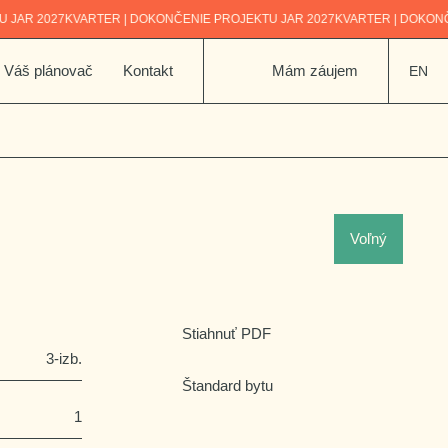
027
KVARTER | DOKONČENIE PROJEKTU JAR 2027
KVARTER | DOKONČENIE P
Váš plánovač
Kontakt
Mám záujem
EN
Voľný
Stiahnuť PDF
3-izb.
Štandard bytu
1