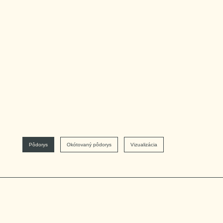
Pôdorys
Okótovaný pôdorys
Vizualizácia