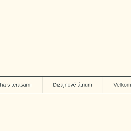
čnej doložky
pozrieť viac
 s terasami
Dizajnové átrium
Veľkometr