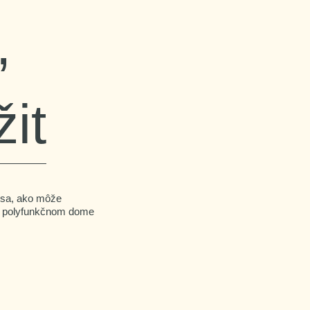
,
it
e sa, ako môže
v polyfunkčnom dome