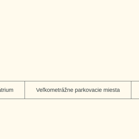
Tu chcem byt
ium
Veľkometrážne parkovacie miesta
V