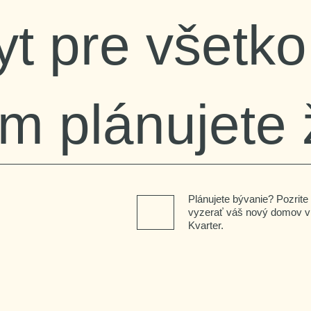
yt pre všetko
ím plánujete ž
Plánujete bývanie? Pozrit
vyzerať váš nový domov 
Kvarter.