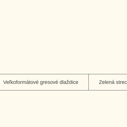
Dizajnové átrium
Zmluva bez infla
eľkoformátové gresové dlaždice
Zelená strecha