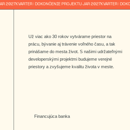
2027
KVARTER | DOKONČENIE PROJEKTU JAR 2027
KVARTER | DOKONČ
Už viac ako 30 rokov vytvárame priestor na
prácu, bývanie aj trávenie voľného času, a tak
prinášame do mesta život. S našimi udržateľnými
developerskými projektmi budujeme verejné
priestory a zvyšujeme kvalitu života v meste.
Financujúca banka