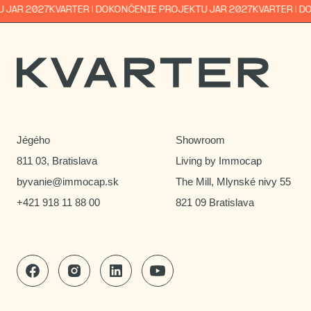
R 2027
KVARTER | DOKONČENIE PROJEKTU JAR 2027
KVARTER | DOKO
Jégého
Showroom
811 03, Bratislava
Living by Immocap
byvanie@immocap.sk
The Mill, Mlynské nivy 55
+421 918 11 88 00
821 09 Bratislava