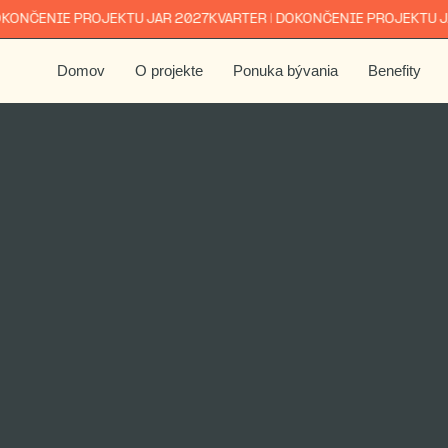
NČENIE PROJEKTU JAR 2027
KVARTER | DOKONČENIE PROJEKTU JAR 
Domov
O projekte
Ponuka bývania
Benefity