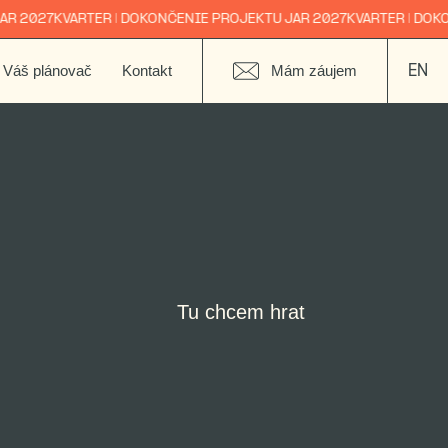
2027
KVARTER | DOKONČENIE PROJEKTU JAR 2027
KVARTER | DOKONČ
Váš plánovač
Kontakt
Mám záujem
EN
Tu chcem hrat